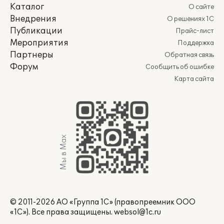
Каталог
О сайте
Внедрения
О решениях 1С
Публикации
Прайс-лист
Мероприятия
Поддержка
Партнеры
Обратная связь
Форум
Сообщить об ошибке
Карта сайта
Мы в Max
© 2011-2026 АО «Группа 1С» (правопреемник ООО
«1С»). Все права защищены.
websol@1c.ru