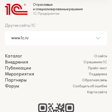
Отраслевые
и специализированные решения
1С:Предприятие
Другие сайты 1С
Каталог
О сайте
Внедрения
О решениях 1С
Публикации
Прайс-лист
Мероприятия
Поддержка
Партнеры
Обратная связь
Форум
Сообщить об ошибке
Карта сайта