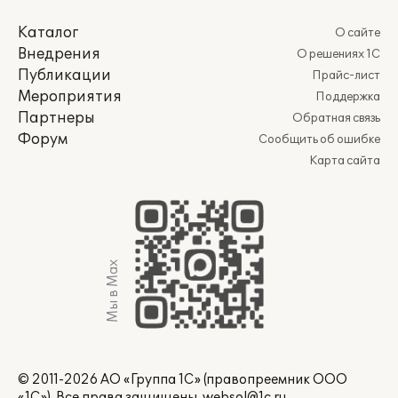
Каталог
О сайте
Внедрения
О решениях 1С
Публикации
Прайс-лист
Мероприятия
Поддержка
Партнеры
Обратная связь
Форум
Сообщить об ошибке
Карта сайта
Мы в Max
© 2011-2026 АО «Группа 1С» (правопреемник ООО
«1С»). Все права защищены.
websol@1c.ru