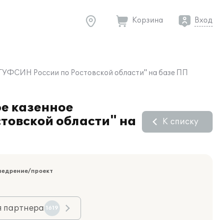
Корзина
Вход
 ГУФСИН России по Ростовской области" на базе ПП
ое казенное
товской области" на
К списку
недрение/проект
я партнера
1619