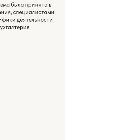
тема была принята в
рения, специалистами
цифики деятельности
Бухгалтерия