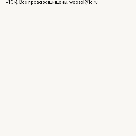
«1С»). Все права защищены.
websol@1c.ru