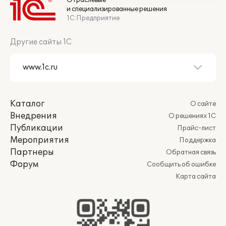
Отраслевые
и специализированные решения
1С:Предприятие
Другие сайты 1С
Каталог
О сайте
Внедрения
О решениях 1С
Публикации
Прайс-лист
Мероприятия
Поддержка
Партнеры
Обратная связь
Форум
Сообщить об ошибке
Карта сайта