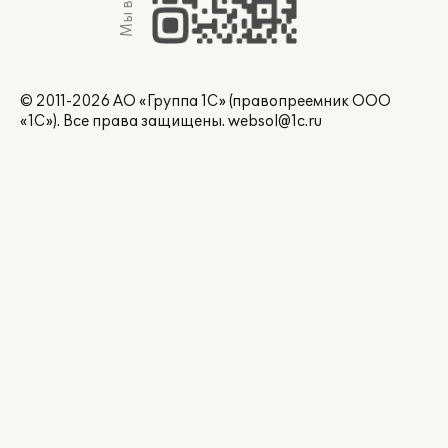
Мы в Max
© 2011-2026 АО «Группа 1С» (правопреемник ООО
«1С»). Все права защищены.
websol@1c.ru