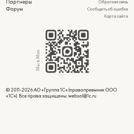
Партнеры
Обратная связь
Форум
Сообщить об ошибке
Карта сайта
Мы в Max
© 2011-2026 АО «Группа 1С» (правопреемник ООО
«1С»). Все права защищены.
websol@1c.ru