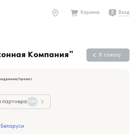
Корзина
Вход
Оконная Компания"
К списку
недрение/проект
я партнера
1394
я Беларуси