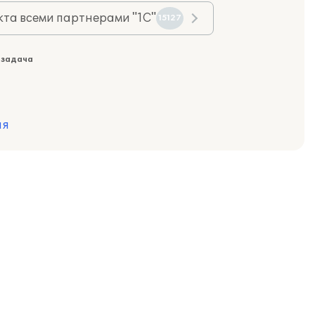
та всеми партнерами "1С"
15127
 задача
ия