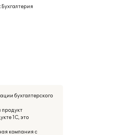
:Бухгалтерия
зации бухгалтерского
й продукт
кте 1С, это
ная компания с