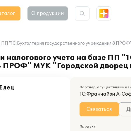
аталог
О продукции
е ПП "1С:Бухгалтерия государственного учреждения 8 ПРОФ"
и налогового учета на базе ПП "
 ПРОФ" МУК "Городской дворец к
 Елец
Партнер, осуществивший в
1С:Франчайзи А-Со
2
Связаться
Д
Продукт