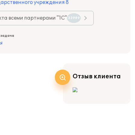
дарственного учреждения 8
та всеми партнерами "1С"
33989
 задача
ы
Отзыв клиента