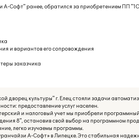
 А-Софт" ранее, обратился за приобретением ПП "1С
ика
ния и вариантов его сопровождения
ютеры заказчика
й дворец культуры" г. Елец стояли задачи автомати
ьности: предоставление услуг населен.
лтерский и налоговый учет мы приобрели программны
дения 8", остановив свой выбор на программном проду
ние, легко изучаемы программы.
ранчайзи А-Софт» в Липецке. Это стабильная надеж