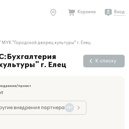
Корзина
Вход
 МУК "Городской дворец культуры" г. Елец
1С:Бухгалтерия
К списку
ультуры" г. Елец
недрение/проект
фт
ругие внедрения партнера
387