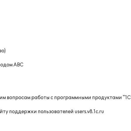
во)
тодом ABC
им вопросам работы с программными продуктами "1С
ту поддержки пользователей users.v8.1c.ru