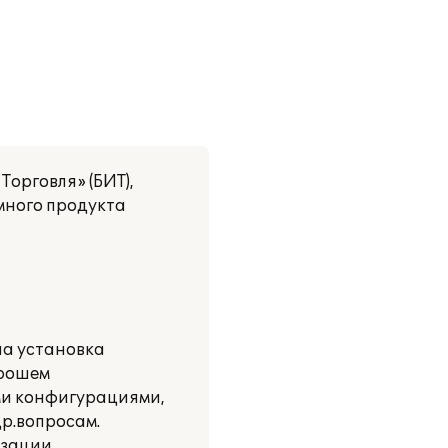
Торговля» (БИТ),
много продукта
на установка
орошем
ми конфигурациями,
др.вопросам.
зации.