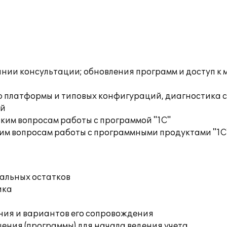
инии консультации; обновления программ и доступ к 
ю платформы и типовых конфигураций, диагностика 
ий
ким вопросам работы с программой "1С"
им вопросам работы с программными продуктами "1С
чальных остатков
ика
ния и вариантов его сопровождения
ения (программы) для начала ведения учета