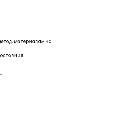
метод. материалам на
состояния
"