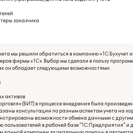
телей
ютеры заказчика
ета мы решили обратиться в компанию «1С:Бухучет и 
ров фирмы «1С». Выбор мы сделали в пользу програм
 как он обладает следующими возможностями:
и
ых активов
орговля» (БИТ) в процессе внедрения была произведе
казаны консультации по разным аспектам учета на х
онстрированы возможности обмена данными с други
 пользователей в рабочей базе "1С:Предприятия" и 
м данной компании за оказанную помощь в автомати