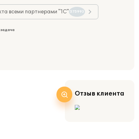
та всеми партнерами "1С"
575993
 задача
Отзыв клиента