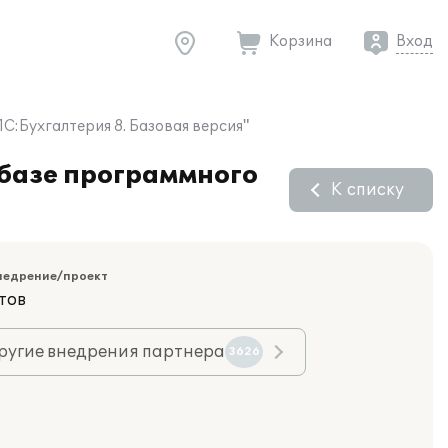
Корзина
Вход
С:Бухгалтерия 8. Базовая версия"
 базе программного
К списку
недрение/проект
тов
ругие внедрения партнера
3626