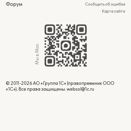
Форум
Сообщить об ошибке
Карта сайта
Мы в Max
© 2011-2026 АО «Группа 1С» (правопреемник ООО
«1С»). Все права защищены.
websol@1c.ru