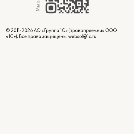
Мы в Max
© 2011-2026 АО «Группа 1С» (правопреемник ООО
«1С»). Все права защищены.
websol@1c.ru