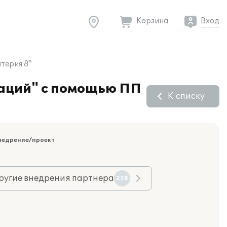
Корзина
Вход
терия 8"
аций" с помощью ПП
К списку
недрение/проект
ругие внедрения партнера
258