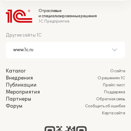
Отраслевые
и специализированные решения
1С:Предприятие
Другие сайты 1С
Каталог
О сайте
Внедрения
О решениях 1С
Публикации
Прайс-лист
Мероприятия
Поддержка
Партнеры
Обратная связь
Форум
Сообщить об ошибке
Карта сайта