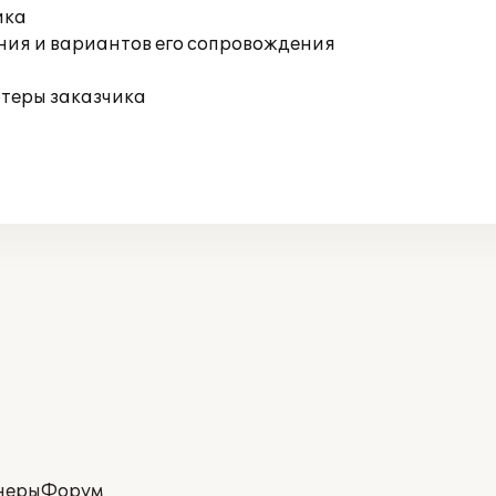
ика
ния и вариантов его сопровождения
ютеры заказчика
неры
Форум