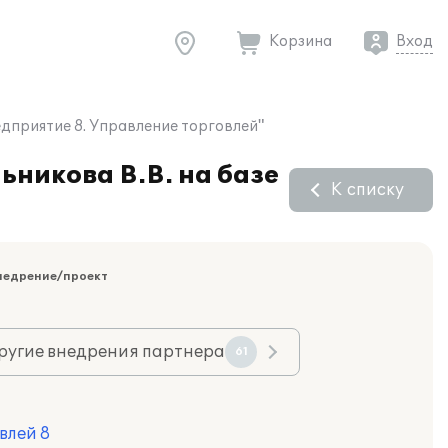
Корзина
Вход
дприятие 8. Управление торговлей"
никова В.В. на базе
К списку
недрение/проект
ругие внедрения партнера
61
влей 8