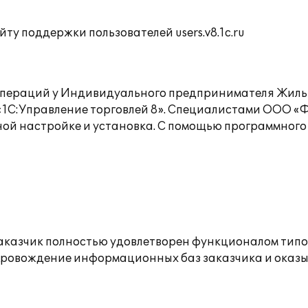
ту поддержки пользователей users.v8.1c.ru
операций у Индивидуального предпринимателя Жильн
 «1С:Управление торговлей 8». Специалистами ООО 
ной настройке и установка. С помощью программног
заказчик полностью удовлетворен функционалом тип
ровождение информационных баз заказчика и оказы