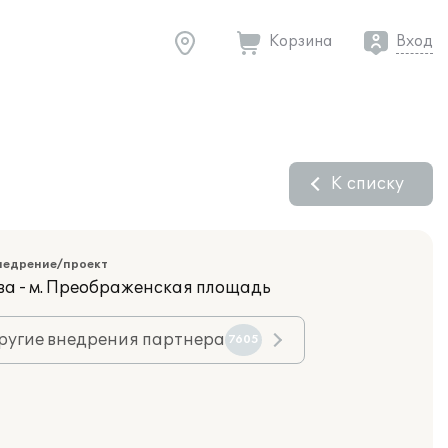
Корзина
Вход
К списку
недрение/проект
ва - м. Преображенская площадь
ругие внедрения партнера
7605