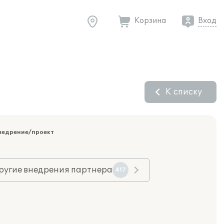
Корзина
Вход
К списку
недрение/проект
ругие внедрения партнера
417