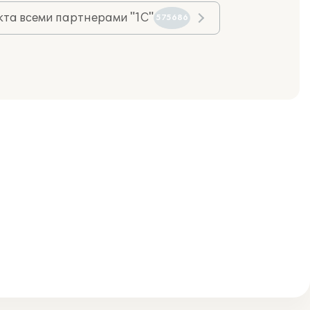
та всеми партнерами "1С"
575686