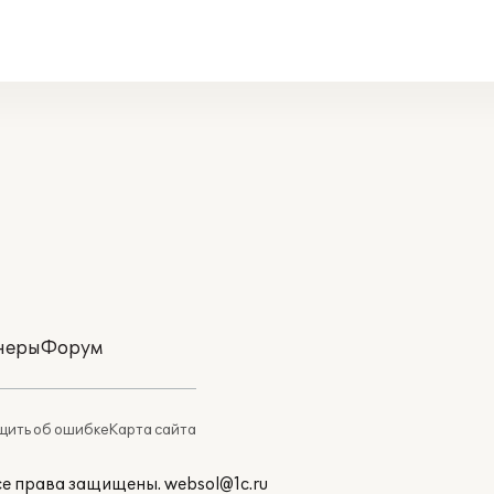
неры
Форум
ить об ошибке
Карта сайта
Все права защищены.
websol@1c.ru