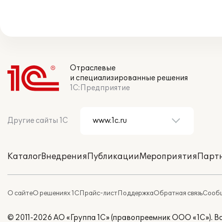
Отраслевые
и специализированные решения
1С:Предприятие
Другие сайты 1С
Каталог
Внедрения
Публикации
Мероприятия
Парт
О сайте
О решениях 1С
Прайс-лист
Поддержка
Обратная связь
Сообщ
© 2011-2026 АО «Группа 1С» (правопреемник ООО «1С»). 