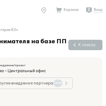
Корзина
Вход
терия 8.0»
нимателя на базе ПП
К списку
недрение/проект
ва – Центральный офис
ругие внедрения партнера
29151