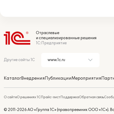
Отраслевые
и специализированные решения
1С:Предприятие
Другие сайты 1С
Каталог
Внедрения
Публикации
Мероприятия
Парт
О сайте
О решениях 1С
Прайс-лист
Поддержка
Обратная связь
Сообщ
© 2011-2026 АО «Группа 1С» (правопреемник ООО «1С»). 