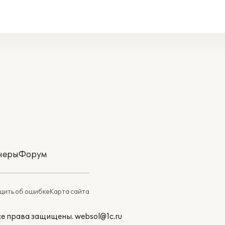
неры
Форум
ить об ошибке
Карта сайта
Все права защищены.
websol@1c.ru