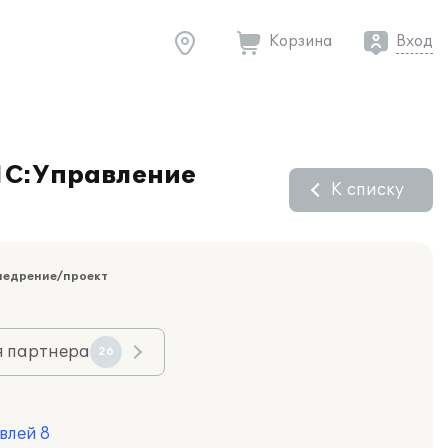
Корзина
Вход
 1С:Управление
К списку
недрение/проект
я партнера
26
влей 8