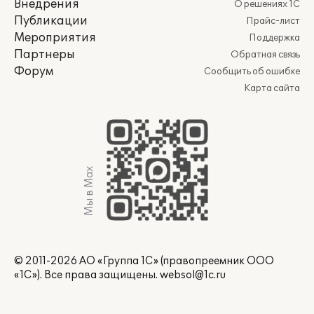
Внедрения
О решениях 1С
Публикации
Прайс-лист
Мероприятия
Поддержка
Партнеры
Обратная связь
Форум
Сообщить об ошибке
Карта сайта
Мы в Max
© 2011-2026 АО «Группа 1С» (правопреемник ООО
«1С»). Все права защищены.
websol@1c.ru