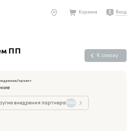
Корзина
Вход
ем ПП
К списку
недрение/проект
ение
ругие внедрения партнера
1005