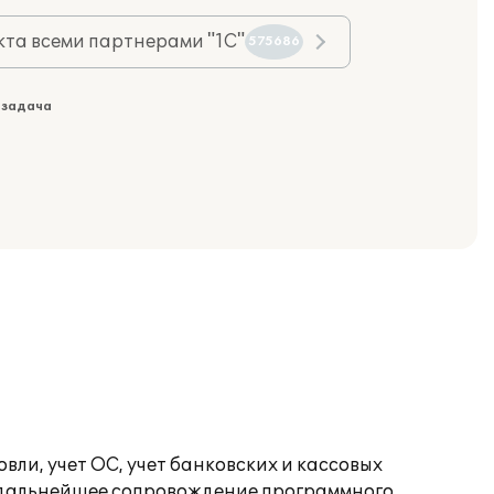
та всеми партнерами "1С"
575686
 задача
вли, учет ОС, учет банковских и кассовых
я дальнейшее сопровождение программного