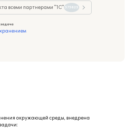
та всеми партнерами "1С"
575825
 задача
охранением
язнения окружающей среды, внедрена
задачи: