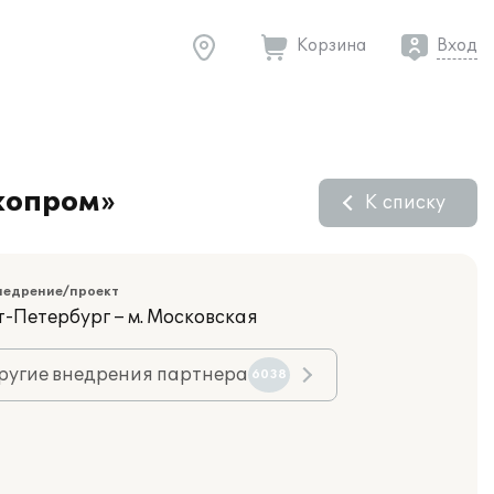
Корзина
Вход
экопром»
К списку
недрение/проект
т-Петербург – м. Московская
ругие внедрения партнера
6038