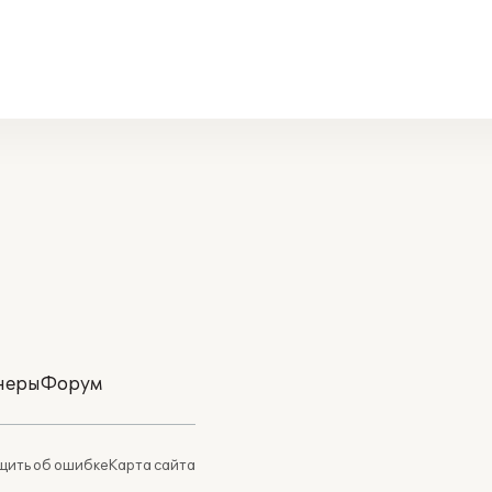
неры
Форум
ить об ошибке
Карта сайта