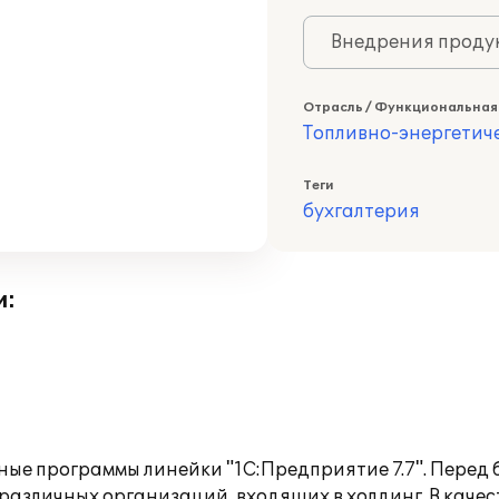
Внедрения продук
Отрасль / Функциональная
Топливно-энергетич
Теги
бухгалтерия
и:
ные программы линейки "1С:Предприятие 7.7". Перед
азличных организаций, входящих в холдинг. В качес