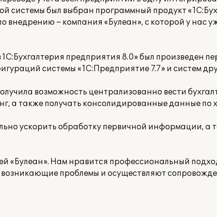
ой системы был выбран программный продукт «1С:Бу
 по внедрению – компания «Булеан», с которой у нас 
«1С:Бухгалтерия предприятия 8.0» был произведен пе
гураций системы «1С:Предприятие 7.7» и систем дру
получила возможность централизованно вести бухгал
нг, а также получать консолидированные данные по х
льно ускорить обработку первичной информации, а т
й «Булеан». Нам нравится профессиональный подход
 возникающие проблемы и осуществляют сопровожде