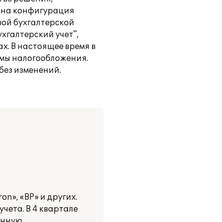
рана конфигурация
вой бухгалтерской
хгалтерский учет",
х. В настоящее время в
мы налогообложения.
без изменений.
n», «BP» и других.
чета. В 4 квартале
анную