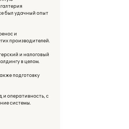
хгалтерия
уже был удачный опыт
ренос и
гих производителей.
терский и налоговый
олдингу в целом.
акже подготовку
 и оперативность, с
ние системы.