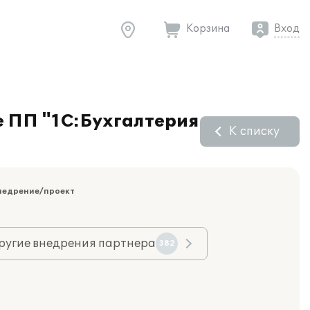
Корзина
Вход
е ПП "1С:Бухгалтерия
К списку
недрение/проект
ругие внедрения партнера
382