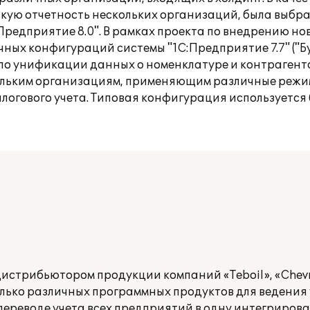
скую отчетность нескольких организаций, была выб
Предприятие 8.0". В рамках проекта по внедрению но
ных конфигураций системы "1С:Предприятие 7.7" ("Бу
а по унификации данных о номенклатуре и контрагента
кольким организациям, применяющим различные режи
логового учета. Типовая конфигурация используется 
стрибьютором продукции компаний «Teboil», «Chevro
лько различных программных продуктов для ведения у
переводе учета всех предприятий в одну интегриров