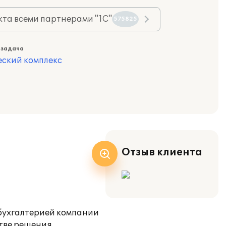
та всеми партнерами "1С"
575825
 задача
еский комплекс
Отзыв клиента
 бухгалтерией компании
тве решения,