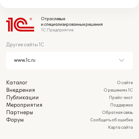
Отраслевые
и специализированные решения
1С:Предприятие
Другие сайты 1С
Каталог
О сайте
Внедрения
О решениях 1С
Публикации
Прайс-лист
Мероприятия
Поддержка
Партнеры
Обратная связь
Форум
Сообщить об ошибке
Карта сайта