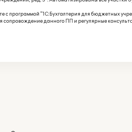
учреждений, ред. 5". Автоматизированы все участки б
е с программой "1С:Бухгалтерия для бюджетных учр
я сопровождение данного ПП и регулярные консульт