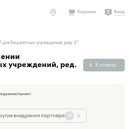
Корзина
Вход
7 для бюджетных учреждений, ред. 5"
лении
ых учреждений, ред.
К списку
недрение/проект
ругие внедрения партнера
38