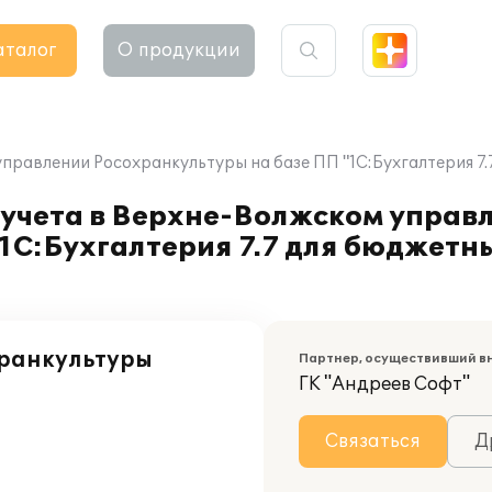
аталог
О продукции
правлении Росохранкультуры на базе ПП "1С:Бухгалтерия 7.
 учета в Верхне-Волжском управ
1С:Бухгалтерия 7.7 для бюджетн
хранкультуры
Партнер, осуществивший в
ГК "Андреев Софт"
Связаться
Д