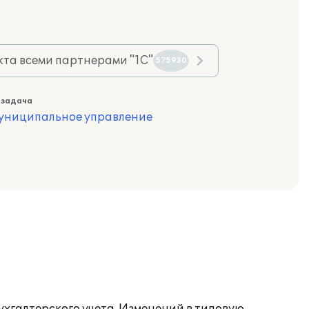
та всеми партнерами "1С"
575930
 задача
муниципальное управление