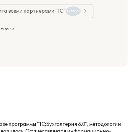
та всеми партнерами "1С"
575993
 задача
зе программы "1С:Бухгалтерия 8.0", методологии
изводилось. Осуществляется информационно-