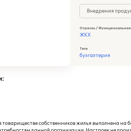
Внедрения продук
Отрасль / Функциональная
ЖКХ
Теги
бухгалтерия
и:
в товариществе собственников жилья выполнена на ба
 потребностям данной организации. Настроек не про