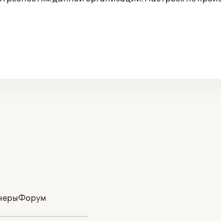
неры
Форум