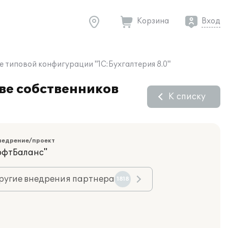
Корзина
Вход
е типовой конфигурации "1С:Бухгалтерия 8.0"
ве собственников
К списку
недрение/проект
офтБаланс"
ругие внедрения партнера
1818