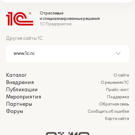
Отраслевые
и специализированные решения
1С:Предприятие
Другие сайты 1С
Каталог
О сайте
Внедрения
О решениях 1С
Публикации
Прайс-лист
Мероприятия
Поддержка
Партнеры
Обратная связь
Форум
Сообщить об ошибке
Карта сайта