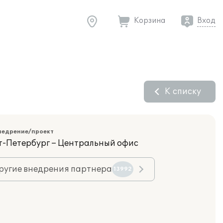
Корзина
Вход
К списку
недрение/проект
кт-Петербург – Центральный офис
ругие внедрения партнера
13992