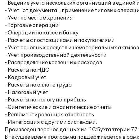
- Ведение учета нескольких организаций в едино
- Учет "от документа", применение типовых операц
- Учет по местам хранения
- Торговые операции
- Операции по кассе и банку
- Расчеты с поставщиками и покупателями
- Учет основных средств и нематериальных активов
- Учет производственной деятельности
- Распределение косвенных расходов
- Расчеты по НДС
- Кадровый учет
- Расчеты по оплате труда
- Налоговый учет
- Расчеты по налогу на прибыль
- Синтетические и аналитические отчеты
- Регламентированная отчетность
- Интеграция с другими системами.
Произведен перенос данных из "1С:Бухгалтерии 7.7" 
В текущее время программа поддерживается в рам