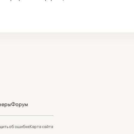
неры
Форум
ить об ошибке
Карта сайта