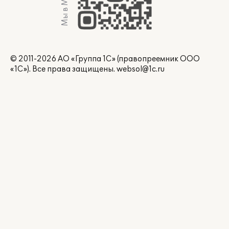
Мы в Max
© 2011-2026 АО «Группа 1С» (правопреемник ООО
«1С»). Все права защищены.
websol@1c.ru