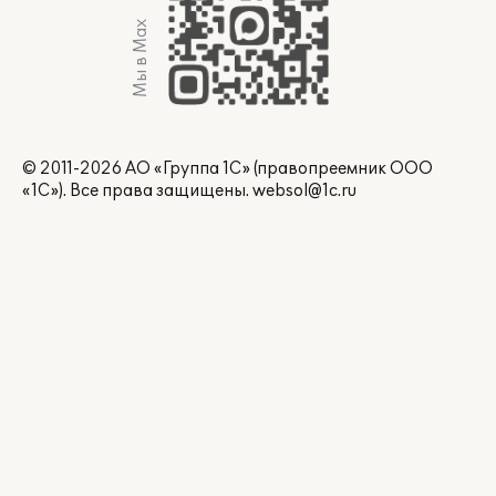
Мы в Max
© 2011-2026 АО «Группа 1С» (правопреемник ООО
«1С»). Все права защищены.
websol@1c.ru