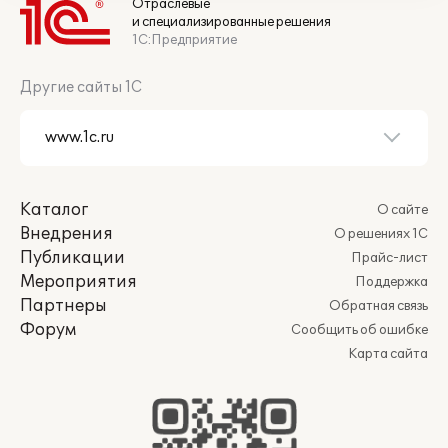
Отраслевые
и специализированные решения
1С:Предприятие
Другие сайты 1С
Каталог
О сайте
Внедрения
О решениях 1С
Публикации
Прайс-лист
Мероприятия
Поддержка
Партнеры
Обратная связь
Форум
Сообщить об ошибке
Карта сайта