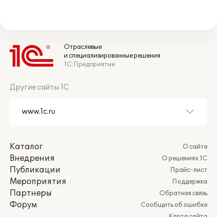
Отраслевые
и специализированные решения
1С:Предприятие
Другие сайты 1С
Каталог
О сайте
Внедрения
О решениях 1С
Публикации
Прайс-лист
Мероприятия
Поддержка
Партнеры
Обратная связь
Форум
Сообщить об ошибке
Карта сайта