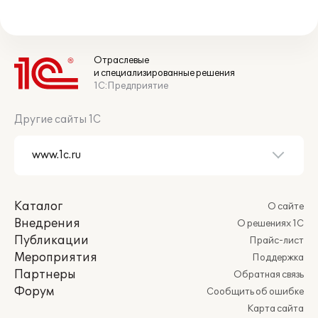
Отраслевые
и специализированные решения
1С:Предприятие
Другие сайты 1С
Каталог
О сайте
Внедрения
О решениях 1С
Публикации
Прайс-лист
Мероприятия
Поддержка
Партнеры
Обратная связь
Форум
Сообщить об ошибке
Карта сайта