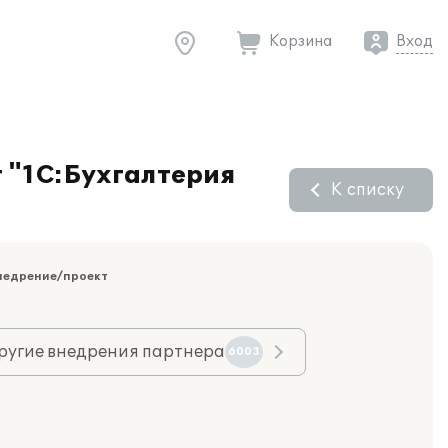
Корзина
Вход
т "1С:Бухгалтерия
К списку
недрение/проект
ругие внедрения партнера
6003