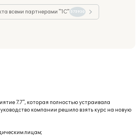
та всеми партнерами "1С"
575930
иятие 7.7", которая полностью устраивала
уководство компании решило взять курс на новую
дическим лицам;