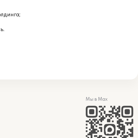
олдинга;
ь.
Мы в Max