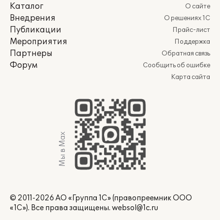
Каталог
О сайте
Внедрения
О решениях 1С
Публикации
Прайс-лист
Мероприятия
Поддержка
Партнеры
Обратная связь
Форум
Сообщить об ошибке
Карта сайта
Мы в Max
© 2011-2026 АО «Группа 1С» (правопреемник ООО
«1С»). Все права защищены.
websol@1c.ru