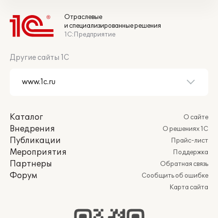
Отраслевые
и специализированные решения
1С:Предприятие
Другие сайты 1С
Каталог
О сайте
Внедрения
О решениях 1С
Публикации
Прайс-лист
Мероприятия
Поддержка
Партнеры
Обратная связь
Форум
Сообщить об ошибке
Карта сайта