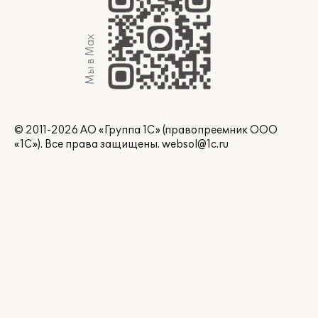
Мы в Max
© 2011-2026 АО «Группа 1С» (правопреемник ООО
«1С»). Все права защищены.
websol@1c.ru