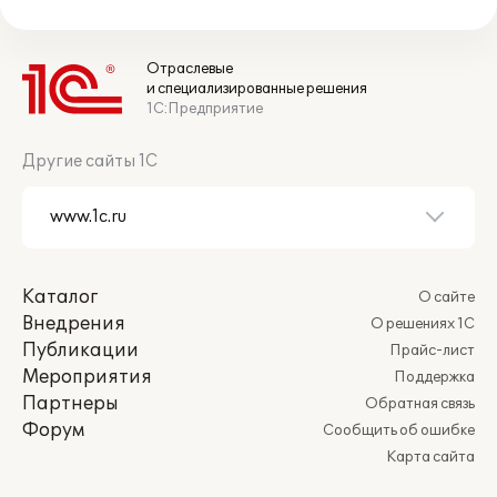
Отраслевые
и специализированные решения
1С:Предприятие
Другие сайты 1С
Каталог
О сайте
Внедрения
О решениях 1С
Публикации
Прайс-лист
Мероприятия
Поддержка
Партнеры
Обратная связь
Форум
Сообщить об ошибке
Карта сайта