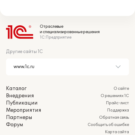
Отраслевые
и специализированные решения
1С:Предприятие
Другие сайты 1С
Каталог
О сайте
Внедрения
О решениях 1С
Публикации
Прайс-лист
Мероприятия
Поддержка
Партнеры
Обратная связь
Форум
Сообщить об ошибке
Карта сайта