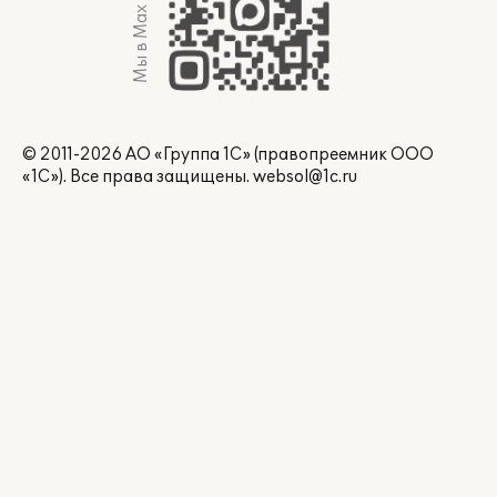
Мы в Max
© 2011-2026 АО «Группа 1С» (правопреемник ООО
«1С»). Все права защищены.
websol@1c.ru