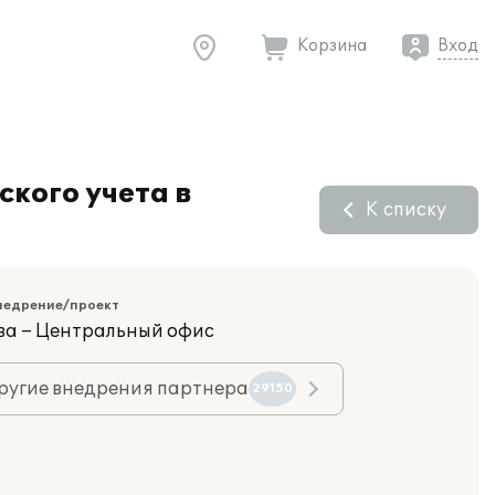
Корзина
Вход
кого учета в
К списку
недрение/проект
ва – Центральный офис
ругие внедрения партнера
29150