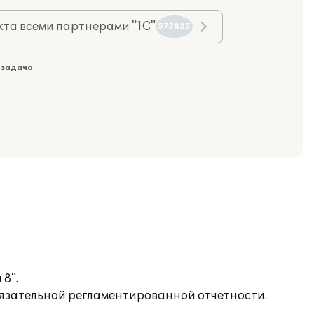
та всеми партнерами "1С"
575825
 задача
8".
бязательной регламентированной отчетности.