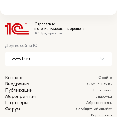
Отраслевые
и специализированные решения
1С:Предприятие
Другие сайты 1С
Каталог
О сайте
Внедрения
О решениях 1С
Публикации
Прайс-лист
Мероприятия
Поддержка
Партнеры
Обратная связь
Форум
Сообщить об ошибке
Карта сайта