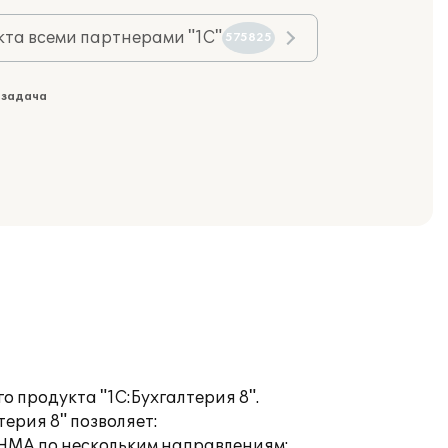
та всеми партнерами "1С"
575825
 задача
о продукта "1С:Бухгалтерия 8".
ерия 8" позволяет:
 НМА по нескольким направлениям;