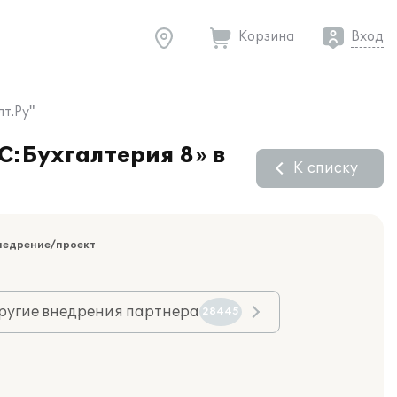
Корзина
Вход
т.Ру"
С:Бухгалтерия 8» в
К списку
недрение/проект
ругие внедрения партнера
28445