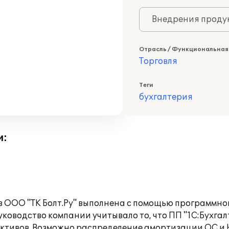
Внедрения продук
Отрасль / Функциональная
Торговля
Теги
бухгалтерия
и:
в ООО "ТК Болт.Ру" выполнена с помощью программног
оводство компании учитывало то, что ПП "1С:Бухгалт
активов. Возможно распределение амортизации ОС и