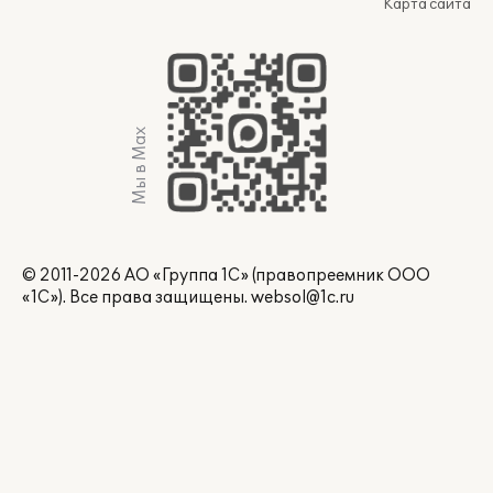
Карта сайта
Мы в Max
© 2011-2026 АО «Группа 1С» (правопреемник ООО
«1С»). Все права защищены.
websol@1c.ru