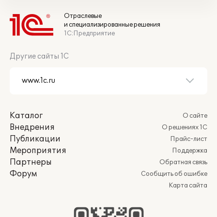
Отраслевые
и специализированные решения
1С:Предприятие
Другие сайты 1С
Каталог
О сайте
Внедрения
О решениях 1С
Публикации
Прайс-лист
Мероприятия
Поддержка
Партнеры
Обратная связь
Форум
Сообщить об ошибке
Карта сайта