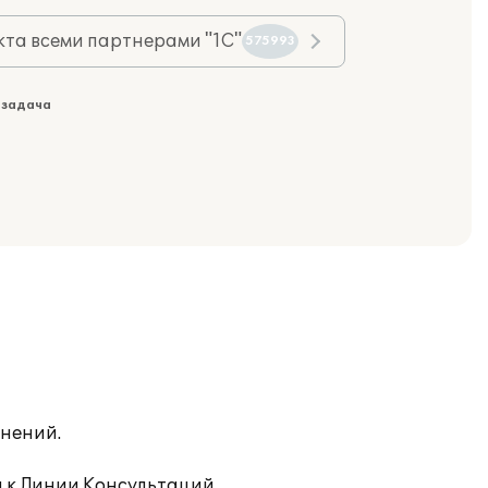
та всеми партнерами "1С"
575993
 задача
енений.
 к Линии Консультаций.