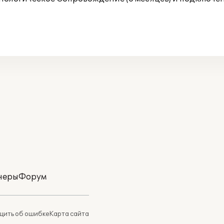
неры
Форум
ить об ошибке
Карта сайта