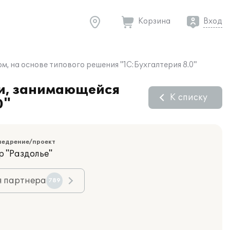
Корзина
Вход
, на основе типового решения "1С:Бухгалтерия 8.0"
ии, занимающейся
К списку
0"
недрение/проект
р "Раздолье"
я партнера
789