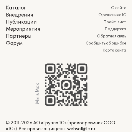
Каталог
О сайте
Внедрения
О решениях 1С
Публикации
Прайс-лист
Мероприятия
Поддержка
Партнеры
Обратная связь
Форум
Сообщить об ошибке
Карта сайта
Мы в Max
© 2011-2026 АО «Группа 1С» (правопреемник ООО
«1С»). Все права защищены.
websol@1c.ru