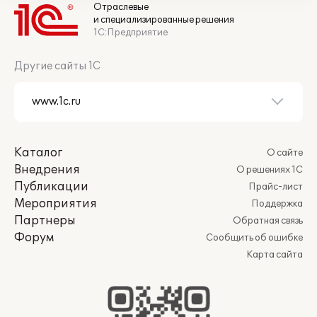
Отраслевые
и специализированные решения
1С:Предприятие
Другие сайты 1С
Каталог
О сайте
Внедрения
О решениях 1С
Публикации
Прайс-лист
Мероприятия
Поддержка
Партнеры
Обратная связь
Форум
Сообщить об ошибке
Карта сайта