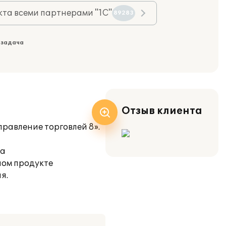
та всеми партнерами "1С"
89283
 задача
Отзыв клиента
равление торговлей 8».
ка
ном продукте
я.