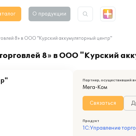
аталог
О продукции
овлей 8» в ООО "Курский аккумуляторный центр"
торговлей 8» в ООО "Курский ак
тр"
Партнер, осуществивший в
Мега-Ком
Связаться
Д
Продукт
1С:Управление торго