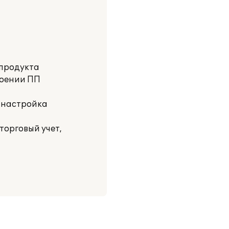
 продукта
воении ПП
а настройка
торговый учет,