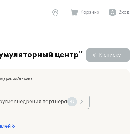
Корзина
Вход
кумуляторный центр"
К списку
недрение/проект
ругие внедрения партнера
42
влей 8