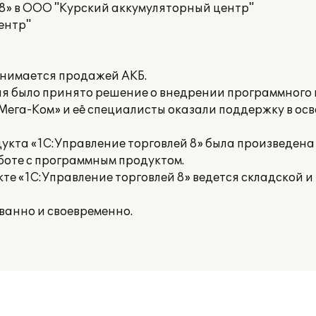
8» в ООО "Курский аккумуляторный центр"
ентр"
нимается продажей АКБ.
ия было принято решение о внедрении программного
«Мега-Ком» и её специалисты оказали поддержку в ос
укта «1С:Управление торговлей 8» была произведен
боте с программным продуктом.
е «1С:Управление торговлей 8» ведется складской и 
анно и своевременно.