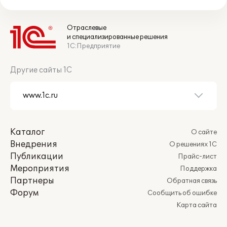
Отраслевые
и специализированные решения
1С:Предприятие
Другие сайты 1С
Каталог
О сайте
Внедрения
О решениях 1С
Публикации
Прайс-лист
Мероприятия
Поддержка
Партнеры
Обратная связь
Форум
Сообщить об ошибке
Карта сайта