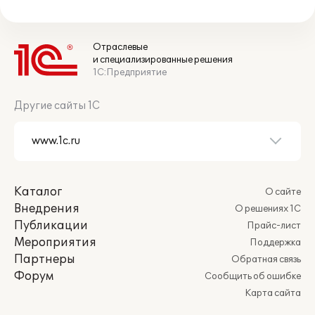
Отраслевые
и специализированные решения
1С:Предприятие
Другие сайты 1С
Каталог
О сайте
Внедрения
О решениях 1С
Публикации
Прайс-лист
Мероприятия
Поддержка
Партнеры
Обратная связь
Форум
Сообщить об ошибке
Карта сайта